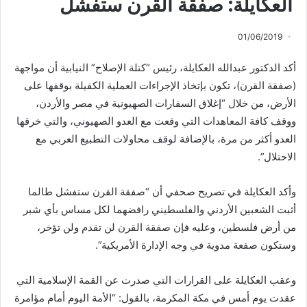
العكايلة: صفقة القرن ستفشل
01/06/2019
أكد الدكتور عبدالله العكايلة، رئيس “كتلة الإصلاح” النيابية أن مواجهة
(صفقة القرن)، تكون بإتخاذ الإجراءات العملية الكفيلة بوقفها على
الأرض، من خلال “إغلاق السفارات الصهيونية في مصر والأردن،
ووقف كافة المعاهدات التي وقعت مع العدو الصهيوني، والتي خرقها
العدو أكثر من مرة، بالإضافة لوقف محاولات التطبيع العربي مع
الاحتلال”.
وأكد العكايلة في تصريح صحفي أن “صفقة القرن ستفشل طالما
أثبت الشعبين الأردني والفلسطيني رافضهما لكل مساس بأي شبر
من أرض فلسطين، وعليه فإن صفقة القرن لن تقدم ولن تؤخر،
وستكون صفعة مدوية في وجه الإدارة الأمريكية”.
وعقب العكايلة على القرارات التي صدرت عن القمة الإسلامية التي
عقدت يوم أمس في مكة المكرمة، بالقول: “الأمة اليوم أمام مؤامرة