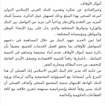
أموال الأوقاف.
وعبرالعبادي عن شكره وتقديره للبنك العربي الإسلامي الدولي
لتبرعه السخي بهذا المبلغ وذلك لتسهيل عمل الدائرة، متمنياً للبنك
المزيد من التقدم والإزدهار وداعياً الى مزيد من التواصل بين البنك
والوزارة ودوائرها المختلفة والذي يدل على روح الإنتماء للوطن
والمواطن ومؤسساته المختلفة .
كما ثمن الحديد جهود البنك من خلال المساهمة في دعمهم
المتواصل للأوقاف بما يحقق افضل الخدمات للجميع. مضيفاً بأن
دائرة تنمية أموال الأوقاف تخدم أبناء مجتمعنا وتساهم في التنمية
الشاملة ، باعتبارها رافداً للتنمية الاقتصادية وتشغيل الأيدي العاملة
للتخفيف من حدة البطالة ومحاربة الفقر .
من جانبه اكد مدير عام البنك العربي الاسلامي إياد العسلي أن هذا
التبرع يأتي انسجاما مع المسؤولية المجتمعية وتأكيد لرسالة ورؤية
البنك الهادفة للإسهام بتنمية المجتمع المحلي وأضاف العسلي أن
البنك يسير وفقاً لخطة وإستراتيجية ممنهجة لتعزيز علاقته مع كافة
القطاعات الحكومية والخاصة.