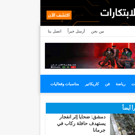
من نحن
أرسل خبراً
اتصل بنا
ت
رياضة
فن
كاريكاتير
مناسبات وفعاليات
أ أيضاً
دمشق: ضحايا إثر انفجار
يستهدف حافلة ركاب في
جرمانا