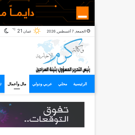
℃
ال
21
الجمعة, 7 أغسطس, 2026
عمان
ال
الرئيسية
محلي
عربي ودولي
مال وأعمال
ث