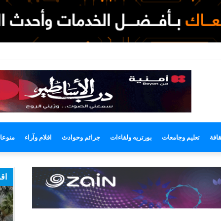
وضع
مظلم
قافة
تعليم وجامعات
بورتريه ولقاءات
جرائم وحوادث
اقلام وآراء
منوعا
اقر