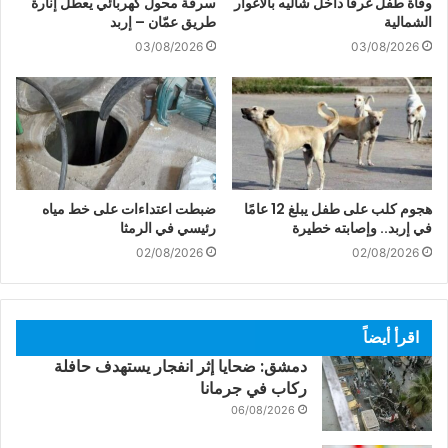
وفاة طفل غرقًا داخل شاليه بالأغوار
سرقة محول كهربائي يعطل إنارة
الشمالية
طريق عمّان – إربد
03/08/2026
03/08/2026
هجوم كلب على طفل يبلغ 12 عامًا
ضبطت اعتداءات على خط مياه
في إربد.. وإصابته خطيرة
رئيسي في الرمثا
02/08/2026
02/08/2026
اقرأ أيضاً
دمشق: ضحايا إثر انفجار يستهدف حافلة
ركاب في جرمانا
06/08/2026