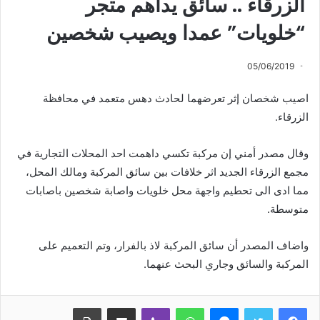
الزرقاء .. سائق يداهم متجر
“خلويات” عمدا ويصيب شخصين
05/06/2019
اصيب شخصان إثر تعرضهما لحادث دهس متعمد في محافظة
الزرقاء.
وقال مصدر أمني إن مركبة تكسي داهمت احد المحلات التجارية في
مجمع الزرقاء الجديد اثر خلافات بين سائق المركبة ومالك المحل،
مما ادى الى تحطيم واجهة محل خلويات واصابة شخصين باصابات
متوسطة.
واضاف المصدر أن سائق المركبة لاذ بالفرار، وتم التعميم على
المركبة والسائق وجاري البحث عنهما.
ماسنجر
واتساب
ڤايبر
مشاركة عبر البريد
طباعة