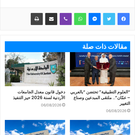
ماسنجر
واتساب
ڤايبر
مشاركة عبر البريد
طباعة
مقالات ذات صلة
“العلوم التطبيقية” تحتضن “بالعربي
دخول قانون معدل الجامعات
– عمّان”.. ملتقى المبدعين وصناع
الأردنية لسنة 2026 حيز التنفيذ
التغيير
06/08/2026
06/08/2026