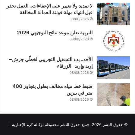
لا تمديد ولا تغيير على الإعفاءات.. العمل تحذر
قبل انتهاء مهلة قوننة العمالة المخالفة
08/08/2026
التربية تعلن موعد نتائج التوجيهي 2026
08/08/2026
الأحد.. بدء التشغيل التجريبي لخطّي جرش–
إربد وإربد–الزرقاء
08/08/2026
ضبط خط مياه مخالف بطول يتجاوز 400
متر في بيرين
08/08/2026
© حقوق النشر 2026, جميع حقوق النشر محفوظة لوكالة كرم الإخبارية |