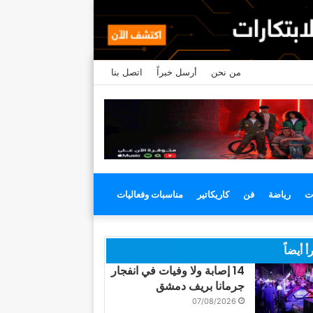
من نحن
أرسل خبراً
اتصل بنا
ت
رياضة
فن
كاريكاتير
مناسبات وفعاليات
أ أيضاً
14 إصابة ولا وفيات في انفجار
جرمانا بريف دمشق
07/08/2026