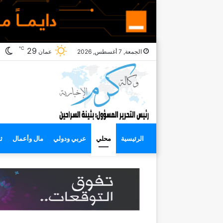
℃
ال
29
الجمعة, 7 أغسطس, 2026
عمان
ال
الرئيسية
محلي
عربي ودولي
مال وأعمال
ث