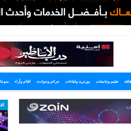
وضع
مظلم
قافة
تعليم وجامعات
بورتريه ولقاءات
جرائم وحوادث
اقلام وآراء
منوعا
اقر