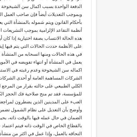
الدفعة الواحدة بسبب اكمال سن الشيخوخة أو
وبموجب التعديلات أيضاً فإن صاحب العمل 
بأحكام القانون ويتم شموله بالمنشأة التي ي
أنظمة التقاعد الإلزامية بموجب التشريعات 
هذه الحالة الانتساب بصفة اختيارية إذا كان أر
على الأنظمة حددت الحالات التي يتم فيها
في هذه الحالات ومنها انسحابه من المنشأة أو 
يعمل في المنشأة أو انتهاء تفويضه في الأمور
اكماله سن الشيخوخة وعدم رغبته في الاستمرا
الشركات المساهمة العامة أو أحدى الشركات ا
الكلي الطبيعي على حالته بقرار من المرجع ا
للمؤسسة، فقد تم منح صلاحية فك الحجز ال
العبء على المدينين الذين يضطرون لمراجعة ا
وأوضح بأن التعديل على نظام الشمول تضمن
الضمان في حال عمله فيها بالوقت ذاته، بحي
بالقطاع الخاص في الوقت ذاته فيتم اعتماد 
التحاقه بالعمل، وإذا عمل في اكثر من منشأ