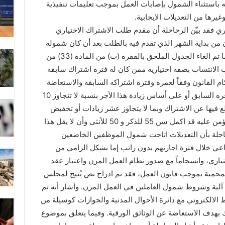
ه باستثناء الشمول بإصابات العمل بموجب تعليمات تنفيذية
يرها من التعديلات الايجابية.
اري فقد بيّن الرحاحلة أن مقدم طلب الاشتراك الاختياري
 من بداية الشهر الذي تقدم فيه بالطلب بعد أن كان شموله
اعتباراً من الشهر الذي يلي تقديم الطلب، كما تم الغاء الجدول الملحق بالفقرة (ب) من المادة (33) من
لانتساب بصفة اختيارية ممن كان له فترة اشتراك سابقة
م القانون وفقاً لعمره وفترة اشتراكه السابقة والاستعاضة
عن ذلك بشمول المؤمّن عليه على أساس أجره السابق أو على أساس زيادة هذا الأجر بنسبة لا تتجاوز 10
 فيها عن الاشتراك وبما لا يتجاوز عشر زيادات أو تخفيض
هذا الأجر لمرة واحدة شريطة أن لا يكون المؤمن عليه قد اكمل سن 55 للذكر و 50 للأنثى وأن لا يقل هذا
اف الرحاحلة بأن التعديلات اتاحت شمول الموظفين الخاضعين
اعي خلال فترة اجازتهم بدون راتب إما بشكل الزامي من
ياري، وانسجاماً مع صدور نظام العمل المرن واعتبار عقد
محمية بموجب قانون العمل، فقد تم ادراج نص يُتيح لمجلس
 آلية وشروط شمول العاملين في العمل المرن. وأشار أنه تم
الالكتروني مع دائرة الأحوال المدنية والجوازات كوسيلة من
ك بهدف الاستعاضة عن الوثائق الورقية. وفيما يتعلق بموضوع