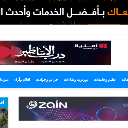
وضع
مظلم
قافة
تعليم وجامعات
بورتريه ولقاءات
جرائم وحوادث
اقلام وآراء
منوعا
اقر