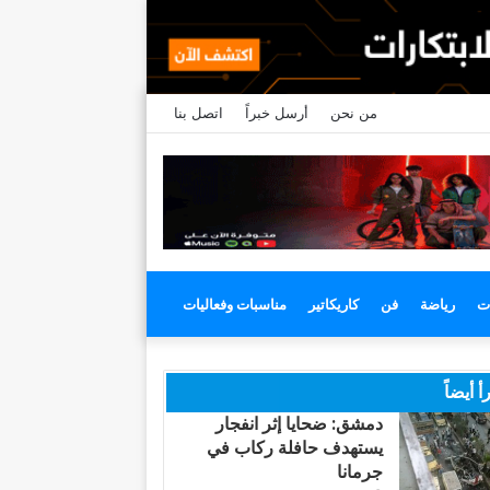
من نحن
أرسل خبراً
اتصل بنا
ت
رياضة
فن
كاريكاتير
مناسبات وفعاليات
أ أيضاً
دمشق: ضحايا إثر انفجار
يستهدف حافلة ركاب في
جرمانا