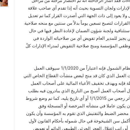
ءات فقد أشار الرحاحلة أنه تم اختصار مرحلة من مراحل
إدارات ولجان التسوية بحيث أنه إذا تقدم أي صاحب علاقة
ولا يعود إلى ذات الجهة التي أصدرت القرار كما تم تعديل
لقرارات لتصبح تسعين يوماً بدلاً من سنتين مع منحه صلاحية
لاستئنافية ولجنة شؤون الضمان لإعادة النظر فيها في حال
 يجيز للمدير العام تفويض أي من صلاحياته الواردة في
موظفي المؤسسة ومنح صلاحية التفويض لمدراء الإدارات كلٌ
وبين أنه بموجب التعديلات التي طرأت على نظام الشمول فإنه اعتباراً من 1/1/2020 سيوقف العمل
1%) من تأمين إصابات العمل الذي كان قد منح لبعض منشآت القطاع الخاص التي
 فإنه وبهدف تخفيف الأعباء المالية على أصحاب العمل
أصحاب العمل أصبح من التاريخ الذي يبادرون فيه بطلب
الشمول أو من تاريخ التفتيش عليهم وليس بأثر رجعي من 1/1/2015 أو أي تاريخ يليه، كما تم وضع شروط
يكون عاملا في منشأته المرخصة أو المسجلة وفق
ال محضر الضبط والتفتيش الذي تقوم به المؤسسة وأن يكون
يكون قد أكمل سن الشيخوخة في حال شموله بأحكام القانون لأول
أو راتب اعتلال العجز الجزئي الطبيعي الدائم أو تعويض