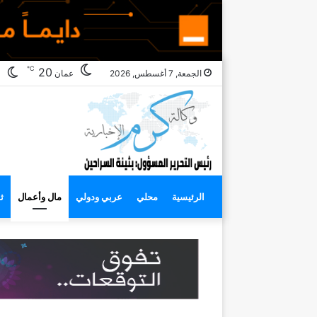
℃
ال
20
الجمعة, 7 أغسطس, 2026
عمان
ال
الرئيسية
محلي
عربي ودولي
مال وأعمال
ث