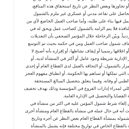
 تجاوزها وبغض النظر عن تاريخ استحقاق هذه المنافع،
الحاصل على تقاعد مدني أو عسكري غير ملزم بالشمول
عمل فيها بناء على طلبه، وأما صاحب العمل الخاضع لأي من
النافذة فلا يتم الزامه بالشمول كصاحب عمل ويحق له في
دنياً. وبيّن الرحاحلة خلال المؤتمر الصحفي بأن التعديلات
 إيقاف شمول صاحب العمل ومن في حكمه بحيث تم التوسع
اغلاقها رسميا أو إيقاف نشاطها، أو إقراره بأنه أصبح لا
 الإدارية شريطة وجود عامل أو أكثر في المنشأة لديه، أو
ر بالشمول، أو التحاقه بالعمل لدى القطاع العام أو إحدى
لتي تملكها أو تساهم بها الحكومة، أو انطباق مفهوم العجز
لطبي أو وفاته. وفيما يتعلق بتحصيل المبالغ المستحقة
كلي لمدراء إدارات الفروع في المؤسسة وذلك بهدف تخفيف
لقضايا والتحصيل في الإدارة العامة.
 إلغاء شرط شمول المؤمن عليه في اكثر من منشأة في
ث أنه في حال عمله في منشأة بالقطاع العام ومنشأة أخرى
شموله بمنشأة القطاع العام بغض النظر عن أجره وتاريخ
ة بالقطاع الخاص في تواريخ مختلفة فإنه يشمل بالمنشأة