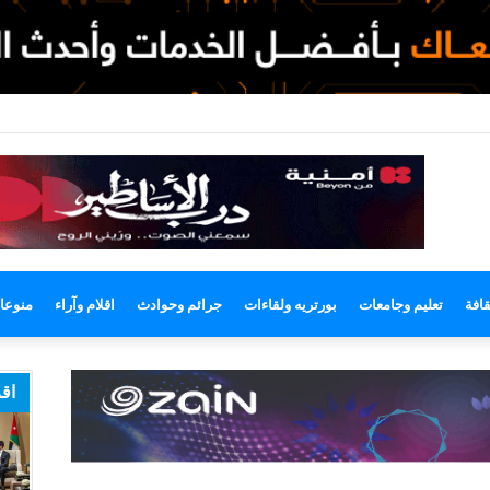
لوضع
لمظلم
قافة
تعليم وجامعات
بورتريه ولقاءات
جرائم وحوادث
اقلام وآراء
منوعا
اقر