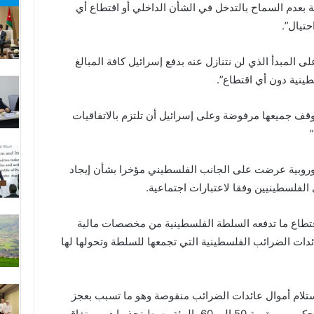
ية بعدم السماح بالتدخل في الشأن الداخلي أو اقتطاع أي
تيال”.
ى المبدأ الذي لن نتنازل عنه بدفع إسرائيل كافة المبالغ
ينية دون أي اقتطاع”.
قف جميعها مرفوضة وعلى إسرائيل أن تلتزم بالاتفاقيات
وروبية عرضت على الجانب الفلسطيني مؤخرا بشأن إيجاد
لفلسطينيين وفقا لاعتبارات اجتماعية.
تطاع ما تدفعه السلطة الفلسطينية من مخصصات مالية
دات الضرائب الفلسطينية التي تجمعها للسلطة وتحولها لها
تلام أموال عائدات الضرائب منقوصة وهو ما تسبب بعجز
مالي لها واضطرارها لدفع رواتب موظفيها الحكوميين بقيمة 50 إلى 60 بالمئة وسط تحذيرات من تفاقم