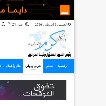
℃
ا
21
الخميس, 6 أغسطس, 2026
عمان
ا
الرئيسية
محلي
عربي ودولي
مال وأعمال
ث