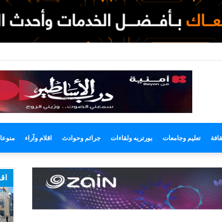
وضع
مظلم
قافة
تعليم وجامعات
بورتريه ولقاءات
جرائم وحوادث
اقلام وآراء
منوعا
اقر