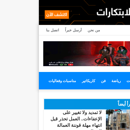
من نحن
أرسل خبراً
اتصل بنا
ت
رياضة
فن
كاريكاتير
مناسبات وفعاليات
أ أيضاً
لا تمديد ولا تغيير على
الإعفاءات.. العمل تحذر قبل
انتهاء مهلة قوننة العمالة