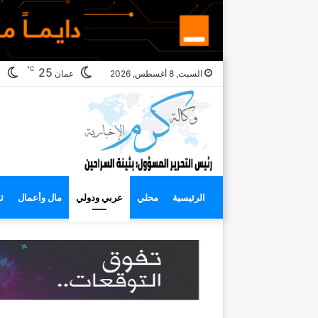
℃
ال
25
السبت, 8 أغسطس, 2026
عمان
ال
الرئيسية
محلي
عربي ودولي
مال وأعمال
ث