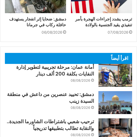
ترمب يشدد إجراءات الهجرة بأمر
دمشق: ضحايا إثر انفجار يستهدف
تنفيذي يقيد الجنسية بالولادة
حافلة ركاب في جرمانا
06/08/2026
07/08/2026
اقرأ أيضاً
أمانة عمان: مرحلة تجريبية لتطوير إدارة
النفايات بكلفة 200 ألف دينار
08/08/2026
دمشق: تحييد عنصرين من داعش في منطقة
السيدة زينب
08/08/2026
ترحيب شعبي باشتراطات الشاورما الجديدة..
والنقابة تطالب بتطبيقها تدريجياً
08/08/2026