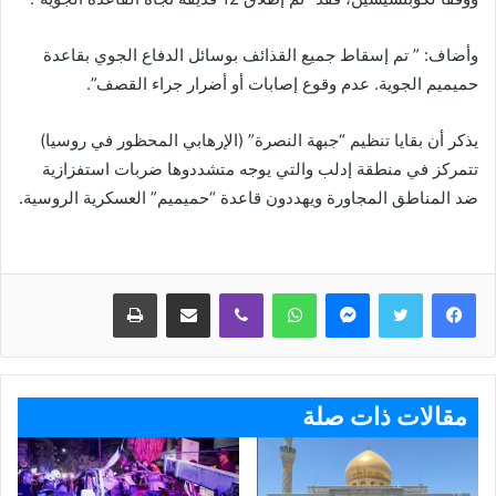
وأضاف: ” تم إسقاط جميع القذائف بوسائل الدفاع الجوي بقاعدة
حميميم الجوية. عدم وقوع إصابات أو أضرار جراء القصف”.
يذكر أن بقايا تنظيم “جبهة النصرة” (الإرهابي المحظور في روسيا)
تتمركز في منطقة إدلب والتي يوجه متشددوها ضربات استفزازية
ضد المناطق المجاورة ويهددون قاعدة “حميميم” العسكرية الروسية.
ماسنجر
واتساب
ڤايبر
مشاركة عبر البريد
طباعة
مقالات ذات صلة