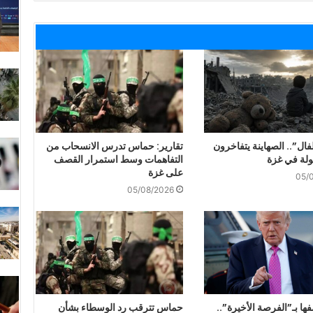
فال”.. الصهاينة يتفاخرون
تقارير: حماس تدرس الانسحاب من
ولة في غزة
التفاهمات وسط استمرار القصف
على غزة
05/
05/08/2026
ا بـ”الفرصة الأخيرة”..
حماس تترقب رد الوسطاء بشأن