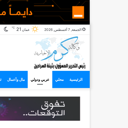
℃
ال
21
الجمعة, 7 أغسطس, 2026
عمان
ال
الرئيسية
محلي
عربي ودولي
مال وأعمال
ث