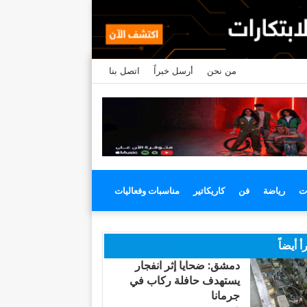
من نحن
أرسل خبراً
اتصل بنا
ت
رياضة
فن
كاريكاتير
مناسبات وفعاليات
أ أيضاً
دمشق: ضحايا إثر انفجار
يستهدف حافلة ركاب في
جرمانا