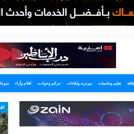
وضع
مظلم
قافة
تعليم وجامعات
بورتريه ولقاءات
جرائم وحوادث
اقلام وآراء
منوعا
اقر