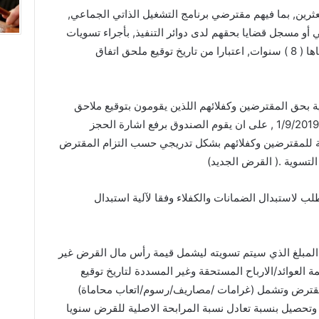
عثرين, بما فيهم مقترضي برنامج التشغيل الذاتي الجماعي,
أو مسجل قضايا بحقهم لدى دوائر التنفيذ, بأجراء تسويات
لكافة المبالغ المترتبه عليهم بمدة زمنية اقصاها ( 8 ) سنوات, اعتبارا من تاريخ توقيع ملحق اتفاق
ونية بحق المقترضين وكفلائهم اللذين يقومون بتوقيع ملاحق
اتفاقيات للقروض المتعثرة,في موعد اقصاه 1/9/2019 , على ان يقوم الصندوق برفع اشارة الحجز
لة للمقترضين وكفلائهم بشكل تدريجي حسب التزام المقترض
التسوية .( القرض الجديد)
طلب لاستبدال الضمانات والكفلاء وفقا لآلية استبدال
 المبلغ الذي سيتم تسويته ليشمل قيمة رأس مال القرض غير
 العوائد/الارباح المستحقة وغير المسددة لتاريخ توقيع
لمقترض وتشمل (غرامات /مصاريف/رسوم/اتعاب محاماة)
 وتحصيل بنسبة تعادل نسبة المرابحة الاصلية للقرض سنويا