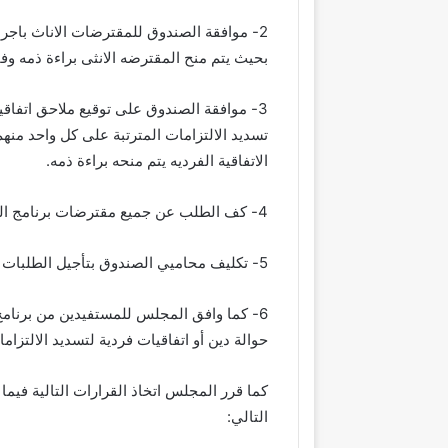
2- موافقة الصندوق للمقترضات الاناث باجرا
بحيث يتم منح المقترضه الانثى براءة ذمه وفقا 
3- موافقة الصندوق على توقيع ملاحق اتفاق
تسديد الالتزامات المترتبة على كل واحد منه
الاتفاقية الفرديه يتم منحه براءة ذمه.
4- كف الطلب عن جميع مقترضات برنامج التشغيل الذاتي الجماعي والصادر بحقهن قرارات قضائية.
5- تكليف محاميي الصندوق بتأجيل الطلبات القضائية بحق مقترضات برنامج التشغيل الذاتي الجماعي.
6- كما وافق المجلس للمستفيدين من برنامج
حوالة دين أو اتفاقيات فردية لتسديد الالتزام
كما قرر المجلس اتخاذ القرارات التالية فيم
التالي: