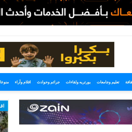
لوضع
لمظلم
قافة
تعليم وجامعات
بورتريه ولقاءات
جرائم وحوادث
اقلام وآراء
منوعا
اقر