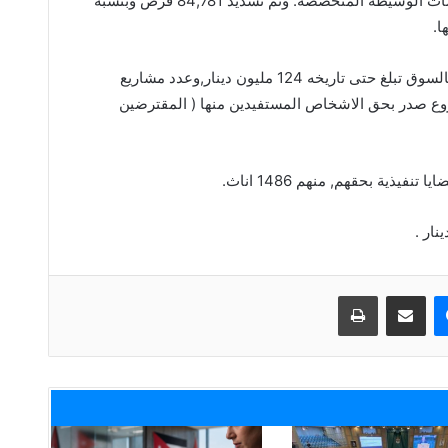
مشروع بتمويل غير مباشر من خلال المؤسسات الوسيطة المتخصصة. وتم تسديد 84,781 قرض وبنسبة
وجدير بالذكر أن المحفظة الائتمانية العاملة بالسوق تبلغ حتى تاريخه 124 مليون دينار,وعدد مشاريع
33059 مشروع, منها 17727 مشروع صدر بحق الاشخاص المستفيدين منها ( المقترضين
ماسنجر
مشاركة عبر البريد
طباعة