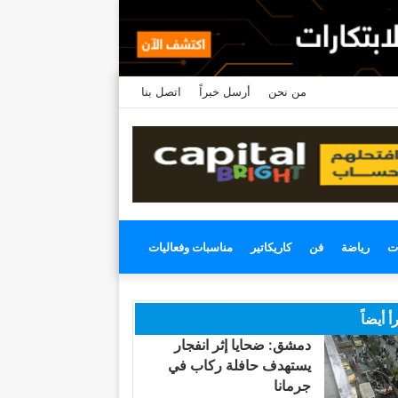
من نحن
أرسل خبراً
اتصل بنا
ت
رياضة
فن
كاريكاتير
مناسبات وفعاليات
أ أيضاً
دمشق: ضحايا إثر انفجار
يستهدف حافلة ركاب في
جرمانا