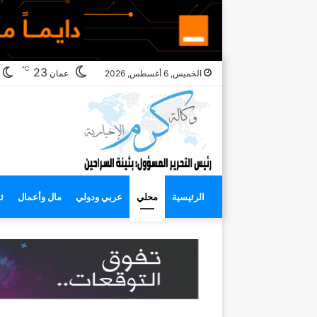
℃
ا
23
الخميس, 6 أغسطس, 2026
عمان
ا
الرئيسية
محلي
عربي ودولي
مال وأعمال
ث