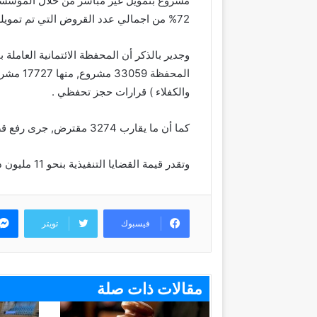
72% من اجمالي عدد القروض التي تم تمويلها.
المحفظة 
والكفلاء ) قرارات حجز تحفظي .
كما أن ما يقارب 3274 مقترض, جرى رفع قضايا تنفيذية بحقهم, منهم 1486 اناث.
وتقدر قيمة القضايا التنفيذية بنحو 11 مليون دينار .‎
فيسبوك
تويتر
مقالات ذات صلة