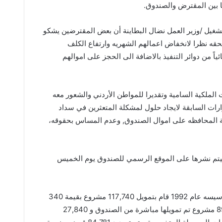
ا بين المقترض والصندوق.
شغيل /وزير العمل نضال البطاينة أن بعض المقترضين يشكو
قه نظرا لانخفاض اعمالهم الشهريه وارتفاع الكلف
اً من دوائر التنفيذ بالاضافة الى الحجز على اموالهم
ت الملكية السامية وتقديرا للمواطن الأردني والشعور معه
رات السابقة لايجاد حلول لمشكلة المتعثرين في سداد
ية المحافظه على اموال الصندوق, وعدم المساس بحقوقه،
يتم نشرها على الموقع الرسمي للصندوق يوم الخميس
يشار إلى أن صندوق التنمية والتشغيل منذ تأسيسه عام 1992 قام بتمويل 117,740 مشروع بقيمة 340
مليون دينار. من هذه المشاريع حوالي 89,900 مشروع تم تمويلها مباشرة من الصندوق و 27,840