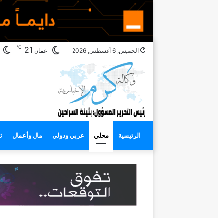
℃
ا
21
الخميس, 6 أغسطس, 2026
عمان
ا
الرئيسية
محلي
عربي ودولي
مال وأعمال
ث