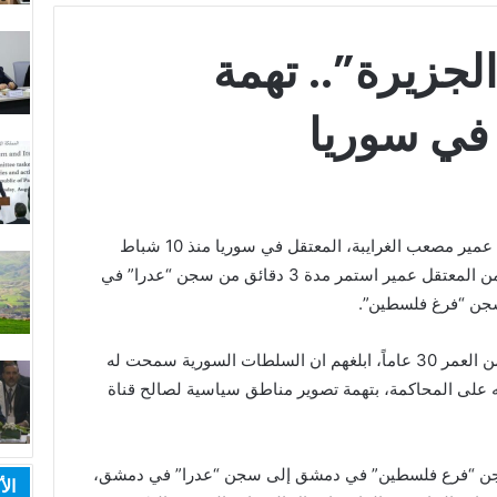
لجزيرة”.. تهمة
 في سوريا
أكد محمد الغرابية، شقيق المواطن الأردني عمير مصعب الغرايبة، المعتقل في سوريا منذ 10 شباط
الماضي، ان العائلة تلقت أول اتصال هاتفي من المعتقل عمير استمر مدة 3 دقائق من سجن “عدرا” في
سجن “فرغ فلسطين”.
وقال محمد ان شقيقه المعتقل عمير البالغ من العمر 30 عاماً، ابلغهم ان السلطات السورية سمحت له
ضه على المحاكمة، بتهمة تصوير مناطق سياسية لصالح قناة
 سجن “فرع فلسطين” في دمشق إلى سجن “عدرا” في دمشق،
الأ