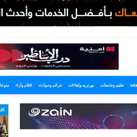
لوضع
لمظلم
قافة
تعليم وجامعات
بورتريه ولقاءات
جرائم وحوادث
اقلام وآراء
منوعا
اقر