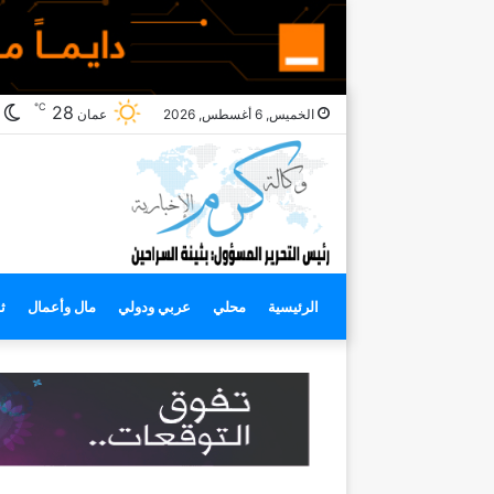
℃
ا
28
الخميس, 6 أغسطس, 2026
عمان
ا
الرئيسية
محلي
عربي ودولي
مال وأعمال
ث