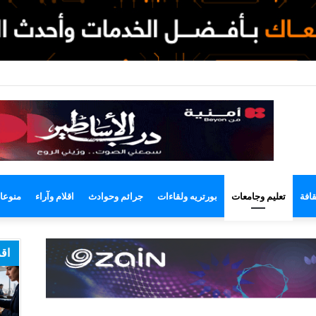
لوضع
لمظلم
قافة
تعليم وجامعات
بورتريه ولقاءات
جرائم وحوادث
اقلام وآراء
منوعا
اقر