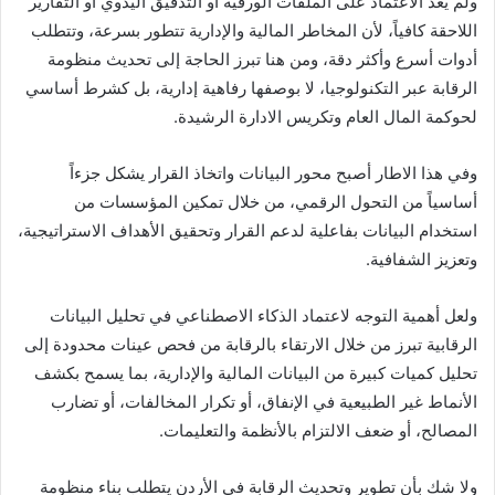
ولم يعد الاعتماد على الملفات الورقية أو التدقيق اليدوي أو التقارير
اللاحقة كافياً، لأن المخاطر المالية والإدارية تتطور بسرعة، وتتطلب
أدوات أسرع وأكثر دقة، ومن هنا تبرز الحاجة إلى تحديث منظومة
الرقابة عبر التكنولوجيا، لا بوصفها رفاهية إدارية، بل كشرط أساسي
لحوكمة المال العام وتكريس الادارة الرشيدة.
وفي هذا الاطار أصبح محور البيانات واتخاذ القرار يشكل جزءاً
أساسياً من التحول الرقمي، من خلال تمكين المؤسسات من
استخدام البيانات بفاعلية لدعم القرار وتحقيق الأهداف الاستراتيجية،
وتعزيز الشفافية.
ولعل أهمية التوجه لاعتماد الذكاء الاصطناعي في تحليل البيانات
الرقابية تبرز من خلال الارتقاء بالرقابة من فحص عينات محدودة إلى
تحليل كميات كبيرة من البيانات المالية والإدارية، بما يسمح بكشف
الأنماط غير الطبيعية في الإنفاق، أو تكرار المخالفات، أو تضارب
المصالح، أو ضعف الالتزام بالأنظمة والتعليمات.
ولا شك بأن تطوير وتحديث الرقابة في الأردن يتطلب بناء منظومة