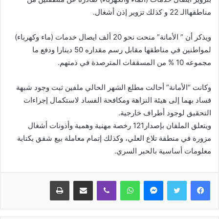
مناطقهاالـ 22 و كذلك تزوير إذن أشغال.
ويذكر أن ” الأمانة” منحت نحو 20 ألف ايصال خدمات (ماء وكهرباء)
لمواطنين في مناطقها مقابل رسم مقداره 50 دينارا ودفع ما
مجموعه 10 % من المسقفات المترصدة في ذمتهم.
وكانت “الأمانة” أحالت مطلع الشهر الحالي ملفين ثبت وجود شبهة
فساد بهما إلى هيئة النزاهة ومكافحة الفساد لاستكمال إجراءات
التحقيق لوجود أطراف خارجية.
ويتعلق الملفان بإصدار121 رخصة مهنية وهمية وأذونات أشغال
مزورة في منطقة تلاع العلي، وكذلك إتمام معاملة بيع شقق بكتابة
معلومات أساسية بالحبر السري.
ماسنجر
واتساب
ڤايبر
مشاركة عبر البريد
طباعة