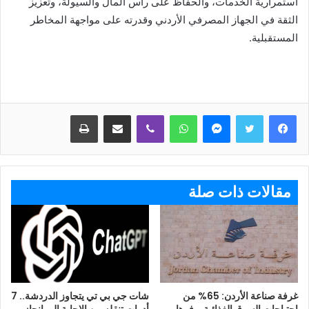
استمرارية الخدمات، والحفاظ على رأس المال والسيولة، وتعزيز
الثقة في الجهاز المصرفي الأردني وقدرته على مواجهة المخاطر
المستقبلية.
ماسنجر
واتساب
ڤايبر
مشاركة عبر البريد
طباعة
مقالات ذات صلة
غرفة صناعة الأردن: 65% من
شات جي بي تي يتجاوز الدردشة.. 7
احتياجات السوق الغذائية يوفرها
أدوات تنقله من الإجابة إلى إنجاز