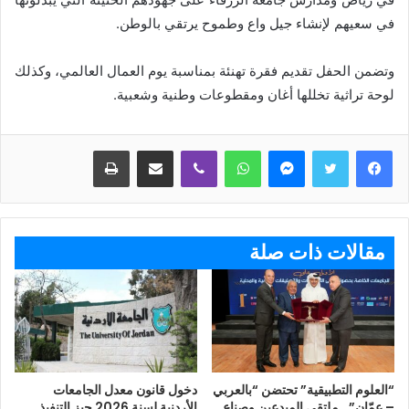
في سعيهم لإنشاء جيل واع وطموح يرتقي بالوطن.
وتضمن الحفل تقديم فقرة تهنئة بمناسبة يوم العمال العالمي، وكذلك
لوحة تراثية تخللها أغان ومقطوعات وطنية وشعبية.
ماسنجر
واتساب
ڤايبر
مشاركة عبر البريد
طباعة
مقالات ذات صلة
“العلوم التطبيقية” تحتضن “بالعربي
دخول قانون معدل الجامعات
– عمّان”.. ملتقى المبدعين وصناع
الأردنية لسنة 2026 حيز التنفيذ