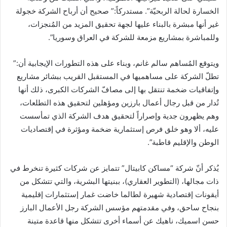
الخسارة لحالة الربحيّة”. مستدركاً:” صحيح أن أرباح الشركة خجولة
غير أنها مبشرة بالبناء عليها لجهة تحقيق المزيد من المُنجزات،
وللمباشرة بمشاريع مزمعة للشركة في العراق وسوريا”.
ويتوقع المُساهم سالم غانم، وبناء على هذه التطورات الإيجابية أن:”
تطلّ الشركة على مساهميها في المستقبل القريب ببشائر مشاريع
وإتفاقيات ضخمة تنتقل بها إلى مصافّ الشركات الكبرى، ذلك أنها
تُدار من قبل رجال أعمال بارزين ومؤهلين لتحقيق هذه التطلعات،
وهم يظهرون جدية وإصراراً لتحقيق هدف الشركة الذي تمأسست
عليه، ألا وهو خلق فرص إستثمارية ضخمة ومؤثرة في إقتصاديات
الوطن والإقليم قاطبة”.
يُذكر أنّ شركة “مساكن كابيتال” تتمايز عن شركات كثيرة تنخرط في
ذات مجالها، (التطوير العقاري)، ببنيتها البشرية، والتي تتشكل من
أيقونات إقتصادية شهيرة لطالما خاضت غمار إستثمارات إقليمية
بنجاح ساحق، وفي مقدمتهم مؤسس الشركة رجل الأعمال البارز
حسن اسميك، ناهيك عن أسماء أخرى تتشكل منها قاعدة متينة