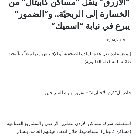
“الأزرق” ينقل “مساكن كابيتال” من
الخسارة إلى الربحيّة.. و”الضمور”
يبرع في نيابة “اسميك”
28/04/2019
(يمنع إعادة نقل هذه المادة الصحفية أو الإقتباس منها منعاً باتاً تحت
طائلة المساءلة القانونية)
خاص ل”كرم الإخبارية” – تقرير: بثينه السراحين
استقبلت شركة مساكن الأردن لتطوير الأراضي والمشاريع الصناعية
(مساكن كابيتال)، مساهميها، خلال إنعقاد هيئتهم العامة، ببشائر