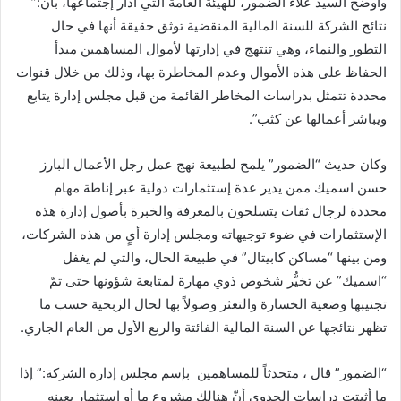
وأوضح السيد علاء الضمور، للهيئة العامة التي أدار إجتماعها، بأن:”
نتائج الشركة للسنة المالية المنقضية توثق حقيقة أنها في حال
التطور والنماء، وهي تنتهج في إدارتها لأموال المساهمين مبدأ
الحفاظ على هذه الأموال وعدم المخاطرة بها، وذلك من خلال قنوات
محددة تتمثل بدراسات المخاطر القائمة من قبل مجلس إدارة يتابع
ويباشر أعمالها عن كثب”.
وكان حديث “الضمور” يلمح لطبيعة نهج عمل رجل الأعمال البارز
حسن اسميك ممن يدير عدة إستثمارات دولية عبر إناطة مهام
محددة لرجال ثقات يتسلحون بالمعرفة والخبرة بأصول إدارة هذه
الإستثمارات في ضوء توجيهاته ومجلس إدارة أيٍ من هذه الشركات،
ومن بينها “مساكن كابيتال” في طبيعة الحال، والتي لم يغفل
“اسميك” عن تخيُّر شخوص ذوي مهارة لمتابعة شؤونها حتى تمّ
تجنيبها وضعية الخسارة والتعثر وصولاً بها لحال الربحية حسب ما
تظهر نتائجها عن السنة المالية الفائتة والربع الأول من العام الجاري.
“الضمور” قال ، متحدثاً للمساهمين بإسم مجلس إدارة الشركة:” إذا
ما أثبتت دراسات الجدوى أنّ هنالك مشروع ما أو إستثمار بعينه