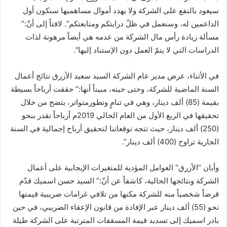
سيعود بالنفع على الشركة ولا يهدد أموال مساهميها سنكون أول
الداعمين له، وسنعمل في ظلّ درايتكم ومتابعتكم”. لافتاً إلى أنّ:”
مسألة زيادة رأس مال الشركة من عدمه هي أيضاً مرهونة لذات
الدراسات التي لا يتمّ العمل دون الإستناد إليها”.
في الأثناء، عرض مدير عام الشركة السيد سعيد الأزرق نتائج أعمال
السنة الماضية للشركة، وحتى حينه، مبيناً أنها:” حققت أرباحاً بسيطة
بقيمة (85) ألف دينار، وهي في تنامٍ وتطورمتواتر، يتضح من خلال
تحقيقها في الربع الأول من العام الحالي 2019م أرباحاً تقدر بنحو
(250) ألف دينار، حيث تتجه توقعاتنا لتحقيق أرباح إجمالية في السنة
الجارية تراوح (400) ألف دينار”.
وأبان “الأزرق” العوامل المؤدية للمتغيرات الإيجابية على أعمال
الشركة ونتائجها الحالية، كاشفاً عن أنّ:” السيد حسن اسميك قدّم
قرضاً شخصياً منه للشركة مكنها من تلافي غرامات ضريبية قيمتها
نحو (55) ألف دينار عبر الإفادة من قانون الإعقاء الضريبي، في حين
بادر اسميك إلى تسديد قيمة المسقفات المترتبة على الشركة طيلة