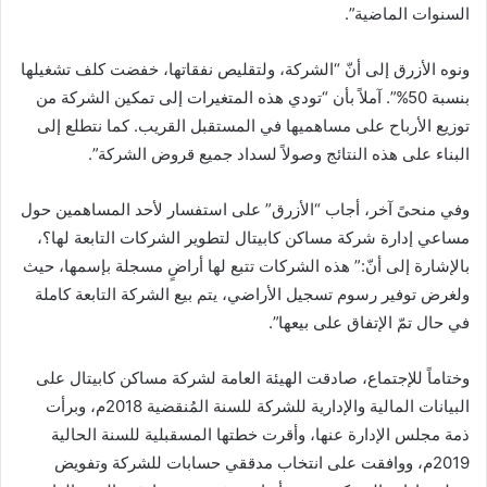
السنوات الماضية”.
ونوه الأزرق إلى أنّ “الشركة، ولتقليص نفقاتها، خفضت كلف تشغيلها
بنسبة 50%”. آملاً بأن “تودي هذه المتغيرات إلى تمكين الشركة من
توزيع الأرباح على مساهميها في المستقبل القريب. كما نتطلع إلى
البناء على هذه النتائج وصولاً لسداد جميع قروض الشركة”.
وفي منحىً آخر، أجاب “الأزرق” على استفسار لأحد المساهمين حول
مساعي إدارة شركة مساكن كابيتال لتطوير الشركات التابعة لها؟،
بالإشارة إلى أنّ:” هذه الشركات تتبع لها أراضٍ مسجلة بإسمها، حيث
ولغرض توفير رسوم تسجيل الأراضي، يتم بيع الشركة التابعة كاملة
في حال تمّ الإتفاق على بيعها”.
وختاماً للإجتماع، صادقت الهيئة العامة لشركة مساكن كابيتال على
البيانات المالية والإدارية للشركة للسنة المُنقضية 2018م، وبرأت
ذمة مجلس الإدارة عنها، وأقرت خطتها المسقبلية للسنة الحالية
2019م، ووافقت على انتخاب مدققي حسابات للشركة وتفويض