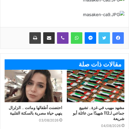
ماسنجر
واتساب
ڤايبر
مشاركة عبر البريد
طباعة
مقالات ذات صلة
مشهد مهيب في غزة.. تشييع
احتضنت أطفالها وماتت .. الزلزال
جماعي لـ112 شهيدًا من عائلة أبو
ينهي حياة مصرية بالسكتة القلبية
شريعة
03/08/2026
04/08/2026