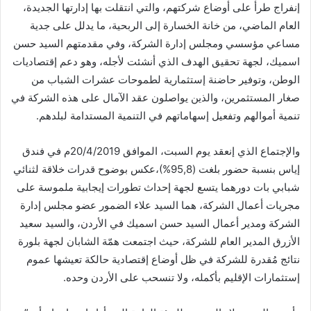
إنفراج طرأ على أوضاع شركتهم، والتي انتقلت بها إدارتها الجديدة،
العام الماضي، من خانة الخسارة إلى الربحية، ما يدلل على جدية
مساعي مؤسسي ومجلس إدارة الشركة، وفي مقدمتهم السيد حسن
اسميك، لجهة تحقيق الهدف الذي أنشئت لأجله، وهو دعم إقتصاديات
الوطن، وتوفير حاضنة إستثمارية لطموحات عشرات الشباب من
صغار المستثمرين، والذين يواصلون عقد الآمال على هذه الشركة في
تنمية أموالهم وتفعيل إسهاماتهم في التنمية المستدامة لبلدهم.
والإجتماع الذي إنعقد يوم السبت، الموافق 20/4/2019م في فندق
إياس بنسبة حضور بلغت (95,8%)،عكس بوضوح قدرات خلاقة لثنائي
شبابي بات دورهما يتسع لجهة إحداث تطورات إيجابية ملموسة على
مجريات أعمال الشركة، هما السيد علاء الضمور عضو مجلس إدارة
الشركة ومدير أعمال السيد حسن اسميك في الأردن، والسيد سعيد
الأزرق المدير العام للشركة، حيث اجتمعت همّة الشابان لجهة بلورة
نتائج مُقدرة للشركة في ظل أوضاع إقتصادية حالكة تعيشها عموم
إستثمارات الإقليم بأكمله، ولا تنسحب على الأردن وحده.