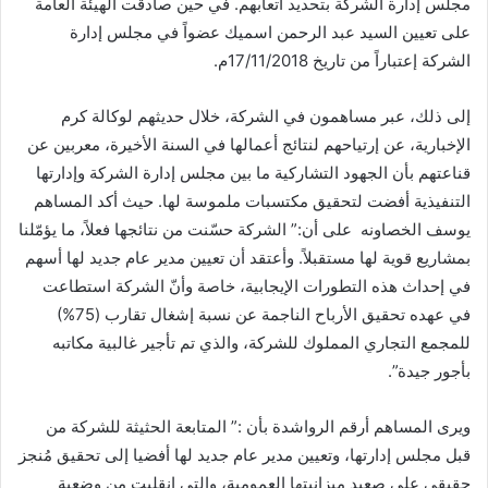
مجلس إدارة الشركة بتحديد أتعابهم. في حين صادقت الهيئة العامة
على تعيين السيد عبد الرحمن اسميك عضواً في مجلس إدارة
الشركة إعتباراً من تاريخ 17/11/2018م.
إلى ذلك، عبر مساهمون في الشركة، خلال حديثهم لوكالة كرم
الإخبارية، عن إرتياحهم لنتائج أعمالها في السنة الأخيرة، معربين عن
قناعتهم بأن الجهود التشاركية ما بين مجلس إدارة الشركة وإدارتها
التنفيذية أفضت لتحقيق مكتسبات ملموسة لها. حيث أكد المساهم
يوسف الخصاونه على أن:” الشركة حسّنت من نتائجها فعلاً، ما يؤمّلنا
بمشاريع قوية لها مستقبلاً. وأعتقد أن تعيين مدير عام جديد لها أسهم
في إحداث هذه التطورات الإيجابية، خاصة وأنّ الشركة استطاعت
في عهده تحقيق الأرباح الناجمة عن نسبة إشغال تقارب (75%)
للمجمع التجاري المملوك للشركة، والذي تم تأجير غالبية مكاتبه
بأجور جيدة”.
ويرى المساهم أرقم الرواشدة بأن :” المتابعة الحثيثة للشركة من
قبل مجلس إدارتها، وتعيين مدير عام جديد لها أفضيا إلى تحقيق مُنجز
حقيقي على صعيد ميزانيتها العمومية، والتي انقلبت من وضعية