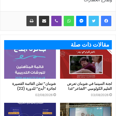
ماسنجر
واتساب
ڤايبر
مشاركة عبر البريد
طباعة
مقالات ذات صلة
لجنة السينما في شومان تعرض
شومان” تعلن القائمة القصيرة
الفليم الكولومبي “الشاعر”غدا
لجائزة “أبدع” للدورة (22)
02/08/2026
03/08/2026