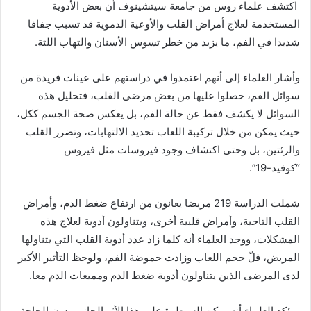
اكتشف علماء روس من جامعة سيتشينوف أن بعض الأدوية
المستخدمة لعلاج أمراض القلب والأوعية الدموية قد تسبب جفافا
شديدا في الفم، ما يزيد من خطر تسوس الأسنان والتهاب اللثة.
وأشار العلماء إلى أنهم اعتمدوا في دراستهم على عينات فريدة من
سوائل الفم، حصلوا عليها من بعض مرضى القلب، فتحليل هذه
السوائل لا يكشف فقط عن حالة الفم، بل يعكس صحة الجسم ككل،
حيث يمكن من خلال تركيبة اللعاب تحديد الالتهابات، وتضرر القلب
والرئتين، بل وحتى اكتشاف وجود فيروسات مثل فيروس
“كوفيد-19”.
شملت الدراسة 219 مريضا يعانون من ارتفاع ضغط الدم، وأمراض
القلب التاجية، وأمراض قلبية أخرى، ويتناولون أدوية لعلاج هذه
المشكلات، ووجد العلماء أنه كلما زاد عدد أدوية القلب التي يتناولها
المريض، قلّ حجم اللعاب وزادت حموضة الفم، ولوحظ التأثير الأكبر
لدى المرضى الذين يتناولون أدوية ضغط الدم ومميعات الدم معا.
ويؤكد العلماء أنه يمكن السيطرة على هذا الأثر الجانبي دون الحاجة