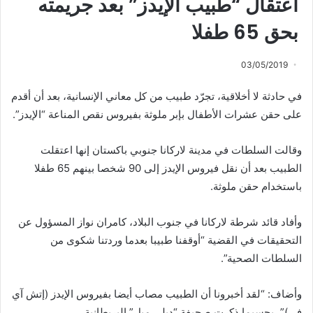
اعتقال “طبيب الإيدز” بعد جريمته
بحق 65 طفلا
03/05/2019
في حادثة لا أخلاقية، تجرّد طبيب من كل معاني الإنسانية، بعد أن أقدم
على حقن عشرات الأطفال بإبر ملوثة بفيروس نقص المناعة “الإيدز”.
وقالت السلطات في مدينة لاركانا جنوبي باكستان إنها اعتقلت
الطبيب بعد أن نقل فيروس الإيدز إلى 90 شخصا بينهم 65 طفلا
باستخدام حقن ملوثة.
وأفاد قائد شرطة لاركانا في جنوب البلاد، كامران نواز المسؤول عن
التحقيقات في القضية “أوقفنا طبيبا بعدما وردتنا شكوى من
السلطات الصحية”.
وأضاف: “لقد أخبرونا أن الطبيب مصاب أيضا بفيروس الإيدز (إتش آي
في)”، بحسبما ذكرت صحيفة “ديلي ميل” البريطانية.