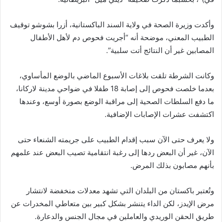
وأكدت وزيرة الصحة في ولاية السند الباكستانية، أزرا بشوشو توقيف
الطبيب المعني، موضحة أنه “أجريت فحوص دم لأهل الأطفال
المصابين غير أن النتائج أتت سلبية”.
وكانت الشرطة تلقت بلاغات الأسبوع الماضي بالوضع المأساوي،
بعدما خلصت فحوص إلى إصابة 18 طفلا في ضواحي مدينة لاركانا،
ما دفع السلطات الصحية إلى مراقبة الوضع بصورة أوسع، وعندها
اكتشفت عشرات الإصابات الإضافية.
ولا يعرف حتى الآن سبب إقدام الطبيب على جريمته الشنعاء حتى
الآن، غير أن البعض ردها إلى رغبة انتقامية تصيب البعض عند علمهم
بأنهم مصابون بذلك المرض.
وتُعتبر باكستان من البلدان التي تشهد معدلات منخفضة لانتشار
مرض الإيدز، لكن الداء يتنشر بشكل كبير بين متعاطي المخدرات عن
طريق الحقن الوريدي والعاملين في مجال الجنس والدعارة.