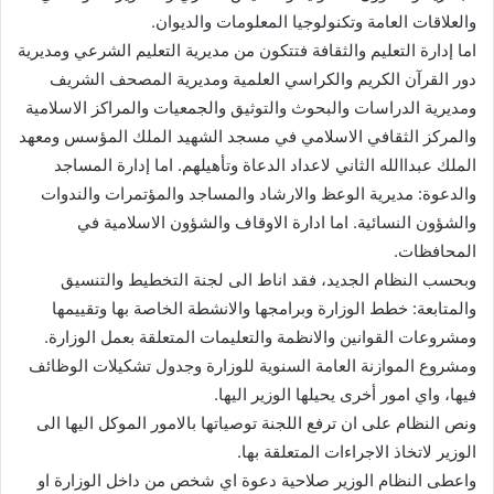
والعلاقات العامة وتكنولوجيا المعلومات والديوان.
اما إدارة التعليم والثقافة فتتكون من مديرية التعليم الشرعي ومديرية
دور القرآن الكريم والكراسي العلمية ومديرية المصحف الشريف
ومديرية الدراسات والبحوث والتوثيق والجمعيات والمراكز الاسلامية
والمركز الثقافي الاسلامي في مسجد الشهيد الملك المؤسس ومعهد
الملك عبداالله الثاني لاعداد الدعاة وتأهيلهم. اما إدارة المساجد
والدعوة: مديرية الوعظ والارشاد والمساجد والمؤتمرات والندوات
والشؤون النسائية. اما ادارة الاوقاف والشؤون الاسلامية في
المحافظات.
وبحسب النظام الجديد، فقد اناط الى لجنة التخطيط والتنسيق
والمتابعة: خطط الوزارة وبرامجها والانشطة الخاصة بها وتقييمها
ومشروعات القوانين والانظمة والتعليمات المتعلقة بعمل الوزارة.
ومشروع الموازنة العامة السنوية للوزارة وجدول تشكيلات الوظائف
فيها، واي امور أخرى يحيلها الوزير اليها.
ونص النظام على ان ترفع اللجنة توصياتها بالامور الموكل اليها الى
الوزير لاتخاذ الاجراءات المتعلقة بها.
واعطى النظام الوزير صلاحية دعوة اي شخص من داخل الوزارة او