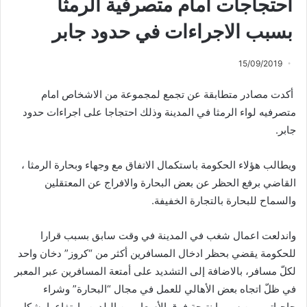
احتجاجات امام متصرفية الرمثا
بسبب الاجراءات في حدود جابر
15/09/2019
أكدت مصادر متطابقة عن تجمع لمجموعة من الاشخاص امام
متصرفيه لواء الرمثا في المدينة وذلك احتجاجا على اجراءات حدود
جابر.
ويطالب هؤلاء الحكومة باستكمال الاتفاق مع وجهاء وبحارة الرمثا ،
القاضي برفع الحظر عن بعض البحارة والافراج عن المعتقلين
والسماح للبحارة بالتجارة الخفيفة.
واندلعت اعمال شغب في المدينة في وقت سابق بسبب قرارا
للحكومة يقضي بحظر ادخال المسافرين أكثر من “كروز” دخان واحد
لكلّ مسافر، بالاضافة إلى التشديد على أمتعة المسافرين عبر المعبر
في ظلّ اتجاه بعض الأهالي للعمل في مجال “البحارة” وشراء
حاجياتهم من سوريا نتيجة فرق الأسعار بين البلدين وارتفاعها بشكل