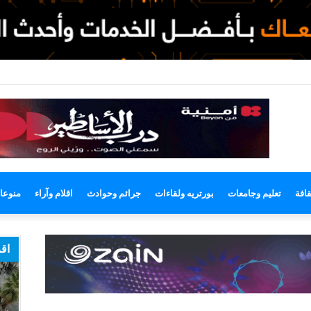
وضع
مظلم
قافة
تعليم وجامعات
بورتريه ولقاءات
جرائم وحوادث
اقلام وآراء
منوعا
اقر