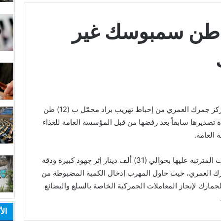
حباط تهريب 12 طن سمبوسك غير
تمكنت كوادر الجمارك الاردنية العاملة في مركز جمرك العمري من إحباط تهريب براد محمّل ب (12) طن
 تصديرها سابقاً بعد رفضها من قبل المؤسسة العامة للغذاء
 العامة.
وتم ضبط المحتويات التي تقدّر قيمة الغرامات المترتبة عليها بحوالي (31) ألف دينار إثر جهود كبيرة ودقة
مرك العمري، حيث حاول المهرب إدخال الكمية المضبوطة من
لجمارك لإنجاز المعاملات الجمركية الخاصة بالسلع والبضائع
الأ