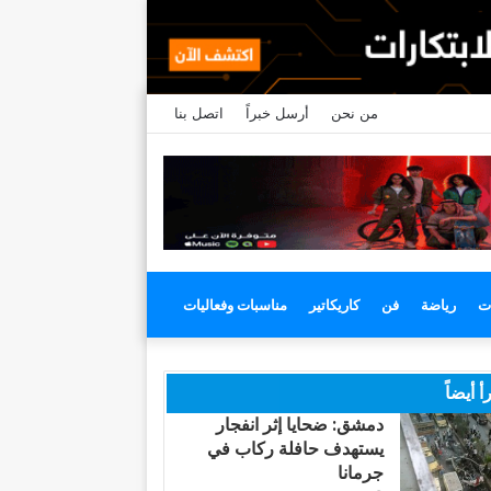
من نحن
أرسل خبراً
اتصل بنا
ت
رياضة
فن
كاريكاتير
مناسبات وفعاليات
أ أيضاً
دمشق: ضحايا إثر انفجار
يستهدف حافلة ركاب في
جرمانا