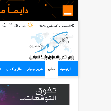
℃
ال
28
الجمعة, 7 أغسطس, 2026
عمان
ال
الرئيسية
محلي
عربي ودولي
مال وأعمال
ث