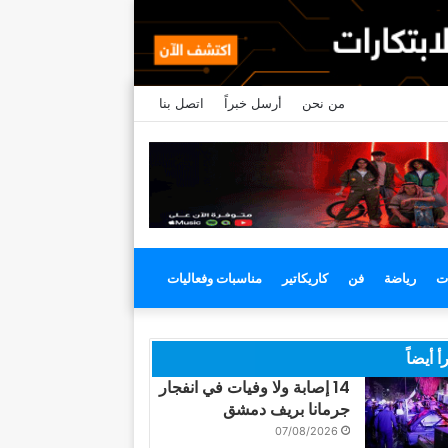
من نحن
أرسل خبراً
اتصل بنا
ت
رياضة
فن
كاريكاتير
مناسبات وفعاليات
أ أيضاً
14 إصابة ولا وفيات في انفجار
جرمانا بريف دمشق
07/08/2026