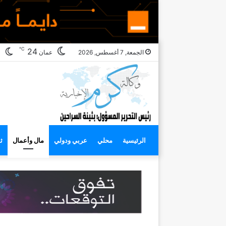
℃
ال
24
الجمعة, 7 أغسطس, 2026
عمان
ال
الرئيسية
محلي
عربي ودولي
مال وأعمال
ث