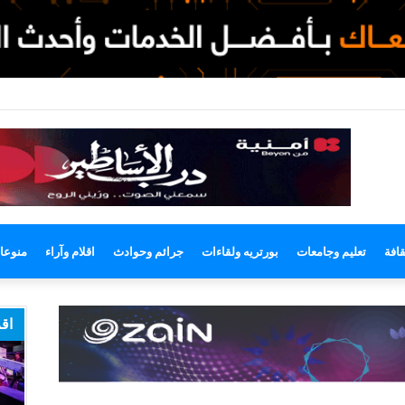
وضع
مظلم
قافة
تعليم وجامعات
بورتريه ولقاءات
جرائم وحوادث
اقلام وآراء
منوعا
اقر