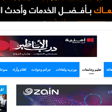
لوضع
لمظلم
قافة
تعليم وجامعات
بورتريه ولقاءات
جرائم وحوادث
اقلام وآراء
منوعا
اقر