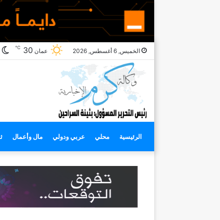
℃
ا
30
الخميس, 6 أغسطس, 2026
عمان
ا
الرئيسية
محلي
عربي ودولي
مال وأعمال
ث