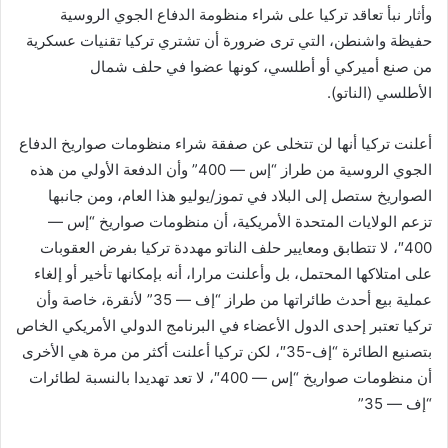
وأثار نبأ تعاقد تركيا على شراء منظومة الدفاع الجوي الروسية
حفيظة واشنطن، التي ترى ضرورة أن تشتري تركيا تقنيات عسكرية
من صنع أميركي أو أطلسي، كونها عضوا في حلف شمال
الأطلسي (الناتو).
أعلنت تركيا أنها لن تتخلى عن صفقة شراء منظومات صواريخ الدفاع
الجوي الروسية من طراز “إس — 400” وأن الدفعة الأولي من هذه
الصواريخ ستصل إلى البلاد في تموز/يوليو هذا العام، ومن جانبها
تزعم الولايات المتحدة الأمريكية، أن منظومات صواريخ “إس —
400″، لا تتطابق ومعايير حلف الناتو مهددة تركيا بفرض العقوبات
على امتلاكها المحتمل، بل وأعلنت مرارا، أنه بإمكانها تأخير أو إلغاء
عملية بيع أحدث طائراتها من طراز “إف — 35” لأنقرة، خاصة وأن
تركيا تعتبر إحدى الدول الأعضاء في البرنامج الدولي الأمريكي الخاص
بتصنيع الطائرة “إف-35″، لكن تركيا أعلنت أكثر من مرة هي الأخرى
أن منظومات صواريخ “إس — 400″، لا تعد تهديدا بالنسبة لطائرات
“إف — 35”