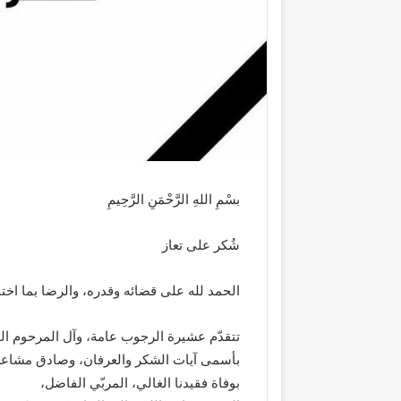
بسْمِ اللهِ الرَّحْمَنِ الرَّحِيمِ
شُكر على تعاز
الحمد لله على قضائه وقدره، والرضا بما اختار
تتقدّم عشيرة الرجوب عامة، وآل المرحوم ال
بأسمى آيات الشكر والعرفان، وصادق مشاعر ال
بوفاة فقيدنا الغالي، المربّي الفاضل،