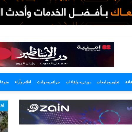
وضع
مظلم
قافة
تعليم وجامعات
بورتريه ولقاءات
جرائم وحوادث
اقلام وآراء
منوعا
اقر