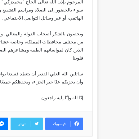
المرحوم بإذن الله تعالى الحاج “محمدزكي” 
سواء بالحضور إلى الصلاة ومراسم التشييع وال
الهاتفي، أو عبر وسائل التواصل الاجتماعي.
ويخصون بالشكر أصحاب الدولة والمعالي، وا
من مختلف محافظات المملكة، وخاصة عشائر 
الذين كان لمواساتهم الطيبة ومشاعرهم الصا
قلوبنا.
سائلين الله العلي القدير أن يتغمّد فقيدنا ب
وأن يجزيكم عنّا خير الجزاء، ويحفظكم جميعً
إنّا لله وإنّا إليه راجعون
فيسبوك
تويتر