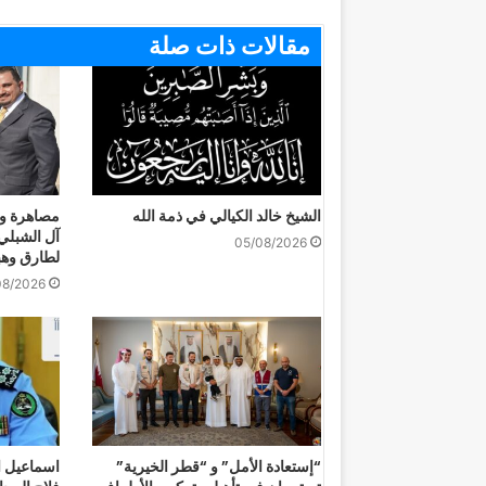
مقالات ذات صلة
الشيخ خالد الكيالي في ذمة الله
مصاهرة و
آل الشبلي
05/08/2026
لطارق وهب
08/2026
“إستعادة الأمل” و “قطر الخيرية”
اسماعيل ال