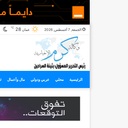
℃
ال
28
الجمعة, 7 أغسطس, 2026
عمان
ال
الرئيسية
محلي
عربي ودولي
مال وأعمال
ث