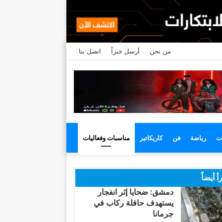
من نحن
أرسل خبراً
اتصل بنا
ت
رياضة
فن
كاريكاتير
مناسبات وفعاليات
أ أيضاً
دمشق: ضحايا إثر انفجار
يستهدف حافلة ركاب في
جرمانا